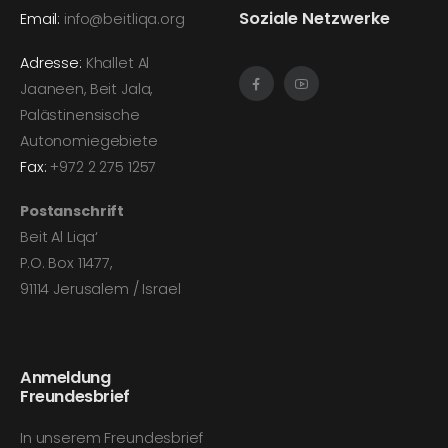
Soziale Netzwerke
Email:
info@beitliqa.org
Adresse:
Khallet Al
Jaaneen, Beit Jala,
Palästinensische
Autonomiegebiete
Fax:
+972 2 275 1257
Postanschrift
Beit Al Liqa‘
P.O. Box 11477,
91114 Jerusalem / Israel
Anmeldung
Freundesbrief
In unserem Freundesbrief