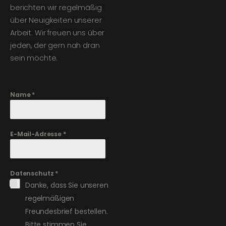
berichten wir regelmäßig
über Neuigkeiten unserer
Arbeit. Wir freuen uns über
jeden, der gern nah dran
sein möchte.
Name
*
E-Mail-Adresse
*
Datenschutz
*
Danke, dass Sie unseren
regelmäßigen
Freundesbrief bestellen.
Bitte stimmen Sie