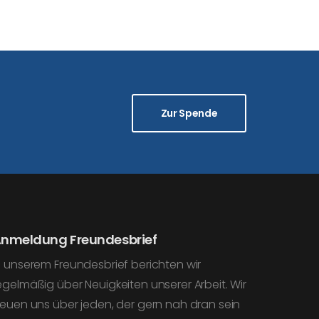
Zur Spende
nmeldung Freundesbrief
n unserem Freundesbrief berichten wir
egelmäßig über Neuigkeiten unserer Arbeit. Wir
reuen uns über jeden, der gern nah dran sein