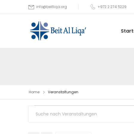
+972 2 274 5229
info@beitliqa.org
Start
Home
Veranstaltungen
Veranstaltungen
Bitte
Suche
Schlüsselwort
eingeben.