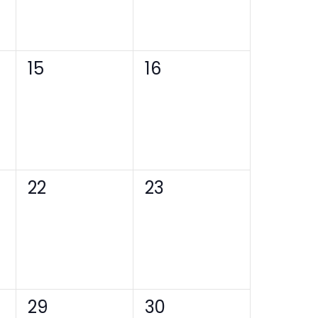
0
0
15
16
tungen,
Veranstaltungen,
Veranstaltungen,
0
0
22
23
tungen,
Veranstaltungen,
Veranstaltungen,
0
0
29
30