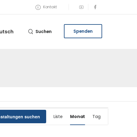
Kontakt
utsch
Spenden
Suchen
Veranstaltung
nstaltungen suchen
Liste
Monat
Tag
Ansichten-
Navigation