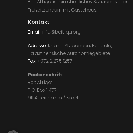
Beit Al Liqa' ist ein christliches Schulungs- und
Freizeitzentrum mit Gästehaus.
Kontakt
Email:
info@beitliqa.org
Adresse:
Khallet Al Jaaneen, Beit Jala,
Palästinensische Autonomiegebiete
Fax:
+972 2 275 1257
Postanschrift
Beit Al Liqa‘
P.O. Box 11477,
91114 Jerusalem / Israel