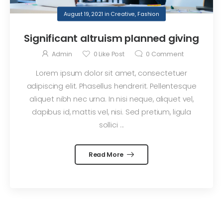
August 19, 2021
in
Creative
,
Fashion
Significant altruism planned giving
Admin
0
Like Post
0
Comment
Lorem ipsum dolor sit amet, consectetuer
adipiscing elit. Phasellus hendrerit. Pellentesque
aliquet nibh nec urna. In nisi neque, aliquet vel,
dapibus id, mattis vel, nisi. Sed pretium, ligula
sollici ...
Read More