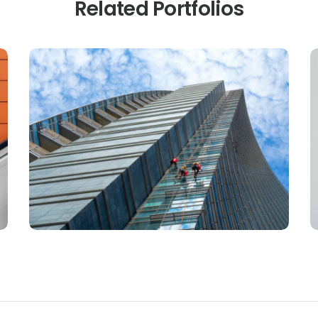
Related Portfolios
REAL ESTATE
Quisque a lectus elit.