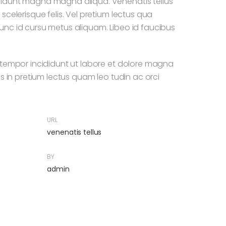
idunt magna magna aliqua. Venenatis tellus
scelerisque felis. Vel pretium lectus qua
nc id cursu metus aliquam. Libeo id faucibus
 tempor incididunt ut labore et dolore magna
us in pretium lectus quam leo tudin ac orci
URL
venenatis tellus
BY
admin