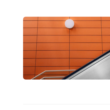
REAL ESTATE
Fusce pellentesque suscipit.