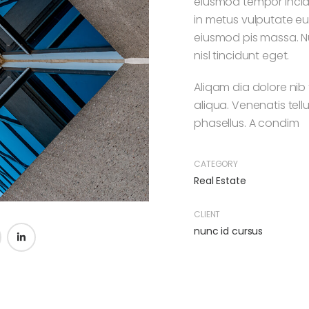
eiusmod tempor incid
in metus vulputate eu 
eiusmod pis massa. Nu
nisl tincidunt eget.
Aliqam dia dolore nib
aliqua. Venenatis tell
phasellus. A condim
CATEGORY
Real Estate
CLIENT
nunc id cursus