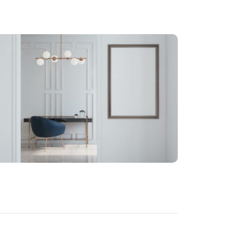
BRANDING
REAL ESTATE
Facilisis aliquam porttitor
mauris