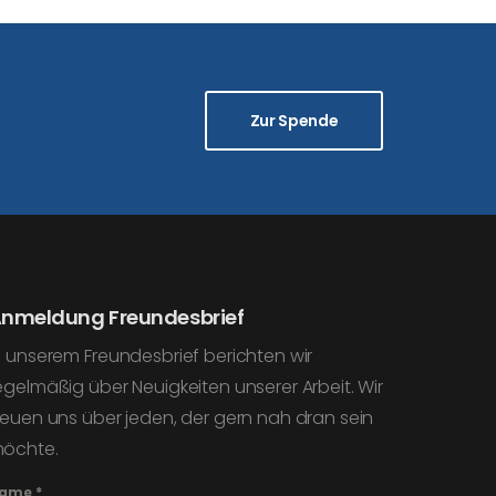
Zur Spende
nmeldung Freundesbrief
n unserem Freundesbrief berichten wir
egelmäßig über Neuigkeiten unserer Arbeit. Wir
reuen uns über jeden, der gern nah dran sein
öchte.
ame
*