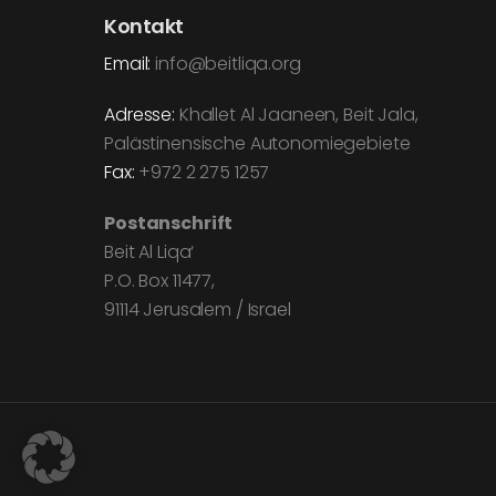
Kontakt
Email:
info@beitliqa.org
Adresse:
Khallet Al Jaaneen, Beit Jala,
Palästinensische Autonomiegebiete
Fax:
+972 2 275 1257
Postanschrift
Beit Al Liqa‘
P.O. Box 11477,
91114 Jerusalem / Israel