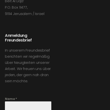
Beit Al Liqa‘
P.O. Box 11477,
91114 Jerusalem / Israel
Anmeldung
Freundesbrief
In unserem Freundesbrief
berichten wir regelmäßig
über Neuigkeiten unserer
Arbeit. Wir freuen uns über
jeden, der gern nah dran
sein möchte.
Name
*